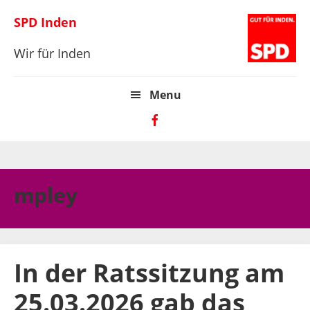
Zur
Skip
Zur
SPD Inden
Hauptnavigation
to
Hauptsidebar
springen
main
springen
Wir für Inden
content
Menu
mpley
In der Ratssitzung am
25.03.2026 gab das