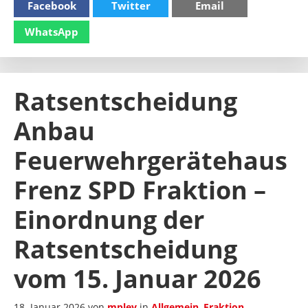
Facebook
Twitter
Email
WhatsApp
Ratsentscheidung
Anbau
Feuerwehrgerätehaus
Frenz SPD Fraktion –
Einordnung der
Ratsentscheidung
vom 15. Januar 2026
18. Januar 2026
von
mpley
in
Allgemein
,
Fraktion
,