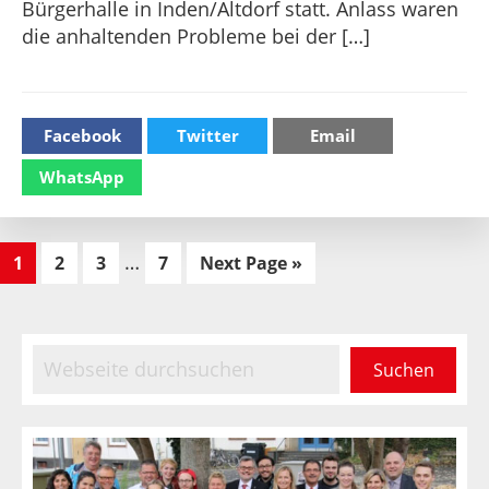
Bürgerhalle in Inden/Altdorf statt. Anlass waren
die anhaltenden Probleme bei der […]
Facebook
Twitter
Email
WhatsApp
Interim
…
Seite
Seite
Seite
Seite
Go
1
2
3
7
Next Page »
pages
to
omitted
Haupt-
Webseite
durchsuchen
Sidebar