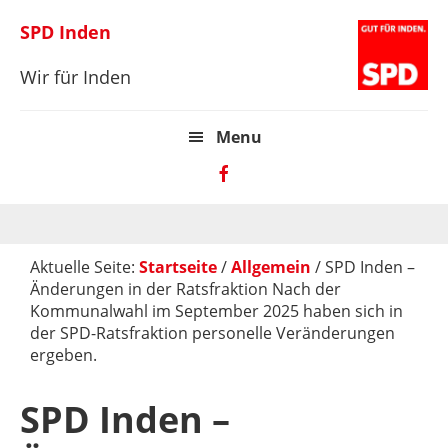
Zur
Skip
Zur
SPD Inden
Hauptnavigation
to
Hauptsidebar
springen
main
springen
Wir für Inden
content
Menu
Aktuelle Seite:
Startseite
/
Allgemein
/
SPD Inden –
Änderungen in der Ratsfraktion Nach der
Kommunalwahl im September 2025 haben sich in
der SPD-Ratsfraktion personelle Veränderungen
ergeben.
SPD Inden –