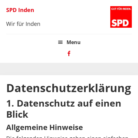
Zur
Skip
Zur
SPD Inden
Hauptnavigation
to
Hauptsidebar
springen
main
springen
Wir für Inden
content
Menu
Datenschutzerklärung
1. Datenschutz auf einen
Blick
Allgemeine Hinweise