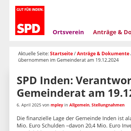
Zur
Skip
Zur
Hauptnavigation
to
Hauptsidebar
springen
main
springen
content
Ortsverein
Anträge & D
Aktuelle Seite:
Startseite
/
Anträge & Dokumente
übernommen im Gemeinderat am 19.12.2024
SPD Inden: Verantw
Gemeinderat am 19.1
6. April 2025
von
mpley
in
Allgemein
,
Stellungnahmen
Die finanzielle Lage der Gemeinde Inden ist al
Mio. Euro Schulden –davon 20,4 Mio. Euro Inves