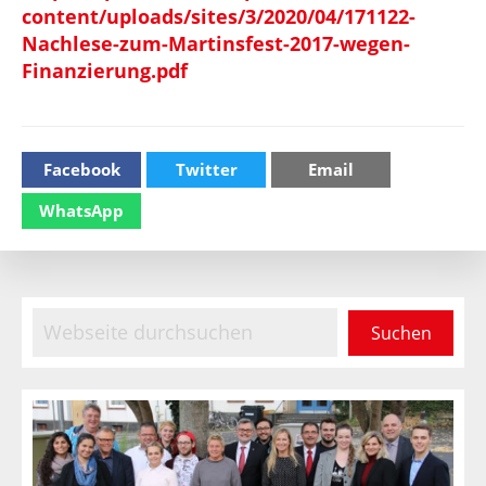
content/uploads/sites/3/2020/04/171122-
Nachlese-zum-Martinsfest-2017-wegen-
Finanzierung.pdf
Facebook
Twitter
Email
WhatsApp
Haupt-
Webseite
durchsuchen
Sidebar