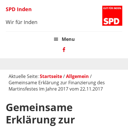
Zur
Skip
Zur
SPD Inden
Hauptnavigation
to
Hauptsidebar
springen
main
springen
Wir für Inden
content
Menu
Aktuelle Seite:
Startseite
/
Allgemein
/
Gemeinsame Erklärung zur Finanzierung des
Martinsfestes Im Jahre 2017 vom 22.11.2017
Gemeinsame
Erklärung zur