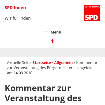
Zur
Skip
Zur
SPD Inden
Hauptnavigation
to
Hauptsidebar
springen
main
springen
Wir für Inden
content
Menu
Aktuelle Seite:
Startseite
/
Allgemein
/
Kommentar
zur Veranstaltung des Bürgermeisters Langefeld
am 14.09.2016
Kommentar zur
Veranstaltung des