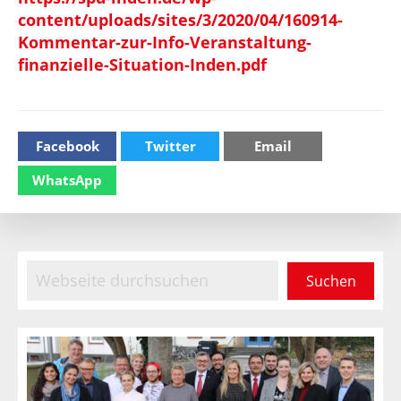
content/uploads/sites/3/2020/04/160914-
Kommentar-zur-Info-Veranstaltung-
finanzielle-Situation-Inden.pdf
Facebook
Twitter
Email
WhatsApp
Haupt-
Webseite
durchsuchen
Sidebar